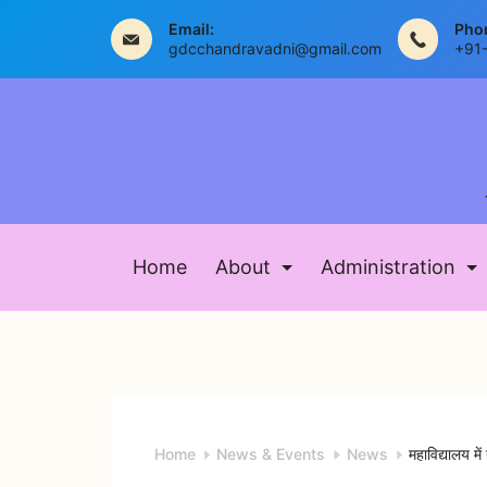
Email:
Pho
gdcchandravadni@gmail.com
+91
Home
About
Administration
Home
News & Events
News
महाविद्यालय में